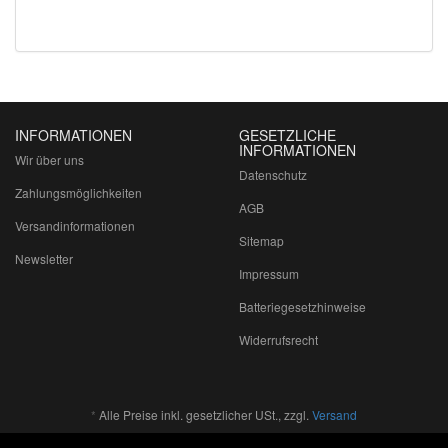
INFORMATIONEN
GESETZLICHE
INFORMATIONEN
Wir über uns
Datenschutz
Zahlungsmöglichkeiten
AGB
Versandinformationen
Sitemap
Newsletter
Impressum
Batteriegesetzhinweise
Widerrufsrecht
*
Alle Preise inkl. gesetzlicher USt., zzgl.
Versand