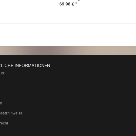
69,98 €
*
LICHE INFORMATIONEN
utz
m
esetzhinweise
recht