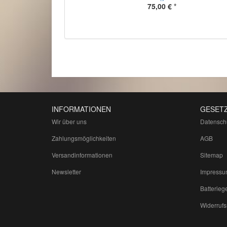
75,00 €
*
INFORMATIONEN
GESETZ
Wir über uns
Datensch
Zahlungsmöglichkeiten
AGB
Versandinformationen
Sitemap
Newsletter
Impressu
Batterieg
Widerrufs