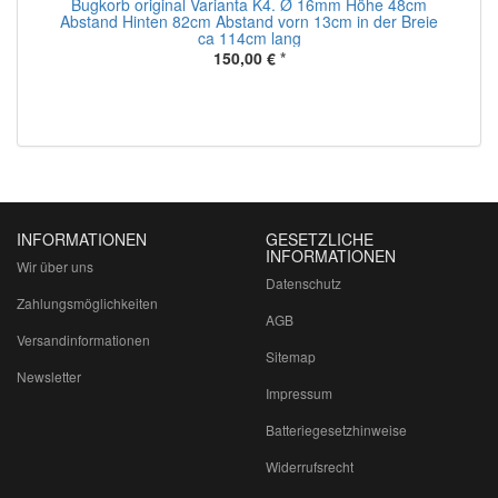
Bugkorb original Varianta K4. Ø 16mm Höhe 48cm
er
Abstand Hinten 82cm Abstand vorn 13cm in der Breie
ca 114cm lang
150,00 €
*
INFORMATIONEN
GESETZLICHE
INFORMATIONEN
Wir über uns
Datenschutz
Zahlungsmöglichkeiten
AGB
Versandinformationen
Sitemap
Newsletter
Impressum
Batteriegesetzhinweise
Widerrufsrecht