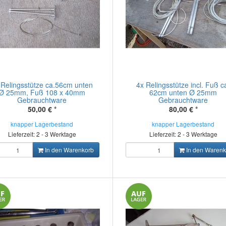
 Relingsstütze ca.56cm unten
4x Relingsstütze incl. Fuß c
Ø 25mm, Fuß 108 x 40mm
62cm unten Ø 25mm
Gebrauchtware
Gebrauchtware
50,00 €
*
80,00 €
*
knapper Lagerbestand
knapper Lagerbestand
Lieferzeit: 2 - 3 Werktage
Lieferzeit: 2 - 3 Werktage
In den Warenkorb
In den Warenk