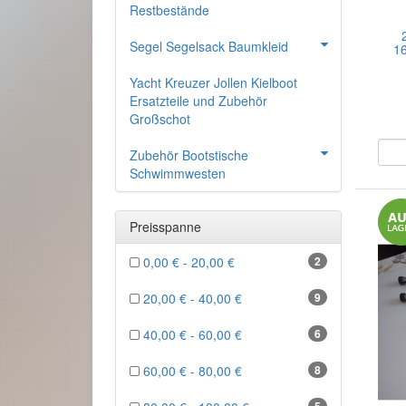
Restbestände
Segel Segelsack Baumkleid
1
Yacht Kreuzer Jollen Kielboot
Ersatzteile und Zubehör
Großschot
Zubehör Bootstische
Schwimmwesten
Preisspanne
0,00 € - 20,00 €
2
20,00 € - 40,00 €
9
40,00 € - 60,00 €
6
60,00 € - 80,00 €
8