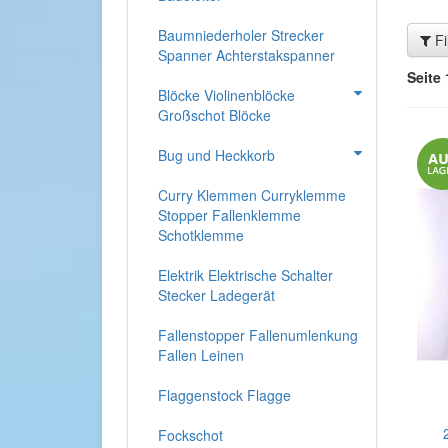
Baumniederholer Strecker
Fi
Spanner Achterstakspanner
Seite 
Blöcke Violinenblöcke
Großschot Blöcke
Bug und Heckkorb
Curry Klemmen Curryklemme
Stopper Fallenklemme
Schotklemme
Elektrik Elektrische Schalter
Stecker Ladegerät
Fallenstopper Fallenumlenkung
Fallen Leinen
Flaggenstock Flagge
Fockschot