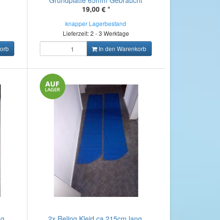
Grundplatte 65mm Gebraucht
19,00 €
*
knapper Lagerbestand
Lieferzeit: 2 - 3 Werktage
orb
In den Warenkorb
g,
2x Reling Kleid ca.215cm lang,