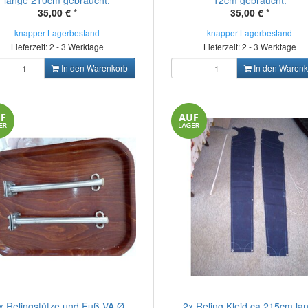
länge 210cm gebraucht.
12cm gebraucht.
35,00 €
*
35,00 €
*
knapper Lagerbestand
knapper Lagerbestand
Lieferzeit: 2 - 3 Werktage
Lieferzeit: 2 - 3 Werktage
In den Warenkorb
In den Warenk
x Relingstütze und Fuß VA Ø
2x Reling Kleid ca.215cm lan