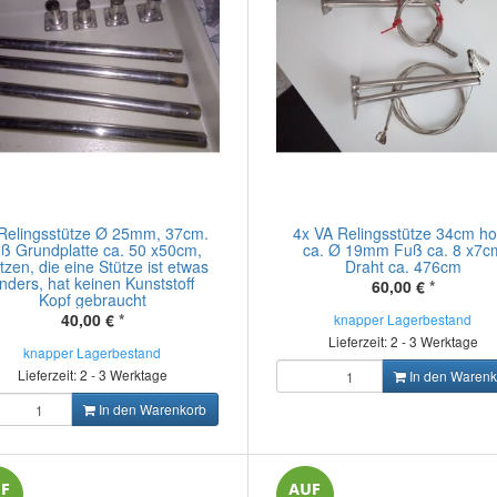
Relingsstütze Ø 25mm, 37cm.
4x VA Relingsstütze 34cm h
ß Grundplatte ca. 50 x50cm,
ca. Ø 19mm Fuß ca. 8 x7c
tzen, die eine Stütze ist etwas
Draht ca. 476cm
nders, hat keinen Kunststoff
60,00 €
*
Kopf gebraucht
40,00 €
*
knapper Lagerbestand
Lieferzeit: 2 - 3 Werktage
knapper Lagerbestand
Lieferzeit: 2 - 3 Werktage
In den Warenk
In den Warenkorb