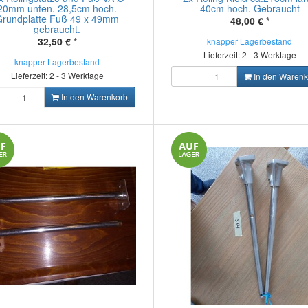
20mm unten. 28,5cm hoch.
40cm hoch. Gebraucht
Grundplatte Fuß 49 x 49mm
48,00 €
*
gebraucht.
32,50 €
*
knapper Lagerbestand
Lieferzeit: 2 - 3 Werktage
knapper Lagerbestand
Lieferzeit: 2 - 3 Werktage
In den Warenk
In den Warenkorb