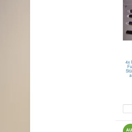
4x 
Fu
Stü
a