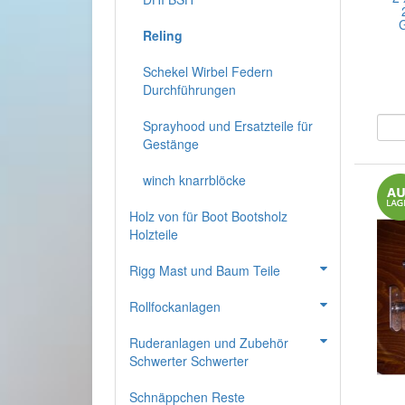
Reling
Schekel Wirbel Federn
Durchführungen
Sprayhood und Ersatzteile für
Gestänge
winch knarrblöcke
Holz von für Boot Bootsholz
Holzteile
Rigg Mast und Baum Teile
Rollfockanlagen
Ruderanlagen und Zubehör
Schwerter Schwerter
Schnäppchen Reste