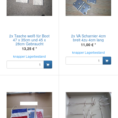
2x Tasche weiß für Boot
2x VA Scharnier 4cm
47 x 35cm und 45 x
breit 4zu 4cm lang
28cm Gebraucht
11,00 €
*
13,25 €
*
knapper Lagerbestand
knapper Lagerbestand