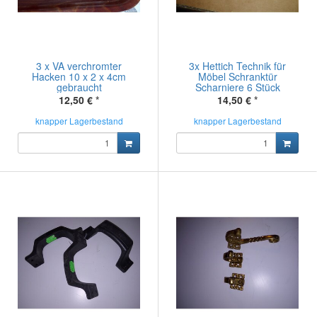
3 x VA verchromter
3x Hettich Technik für
Hacken 10 x 2 x 4cm
Möbel Schranktür
gebraucht
Scharniere 6 Stück
12,50 €
*
14,50 €
*
knapper Lagerbestand
knapper Lagerbestand