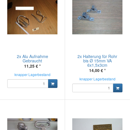
2x Alu Aufnahme
2x Halterung für Rohr
Gebraucht
bis Ø 15mm VA
6x1,5x3cm
11,25 €
*
14,00 €
*
knapper Lagerbestand
knapper Lagerbestand