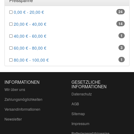
Preisspanne
0,00 € - 20,00 €
24
20,00 € - 40,00 €
14
40,00 € - 60,00 €
1
60,00 € - 80,00 €
3
80,00 € - 100,00 €
1
INFORMATIONEN
GESETZLICHE
INFORMATIONEN
Wir über uns
Datenschutz
Zahlungsmöglichkeiten
AGB
Versandinformationen
Sitemap
Newsletter
Impressum
Batteriegesetzhinweise