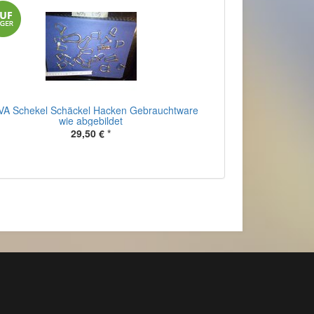
VA Schekel Schäckel Hacken Gebrauchtware
wie abgebildet
29,50 €
*