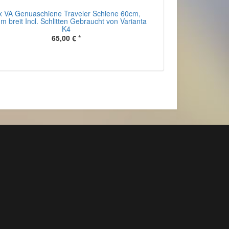
x VA Genuaschiene Traveler Schiene 60cm,
 breit Incl. Schlitten Gebraucht von Varianta
K4
65,00 €
*