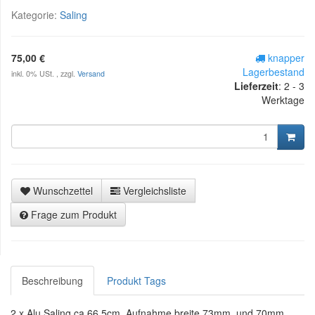
Kategorie:
Saling
75,00 €
knapper
Lagerbestand
inkl. 0% USt. , zzgl.
Versand
Lieferzeit
:
2 - 3
Werktage
Wunschzettel
Vergleichsliste
Frage zum Produkt
Beschreibung
Produkt Tags
2 x Alu Saling ca.66,5cm, Aufnahme breite 73mm, und 70mm