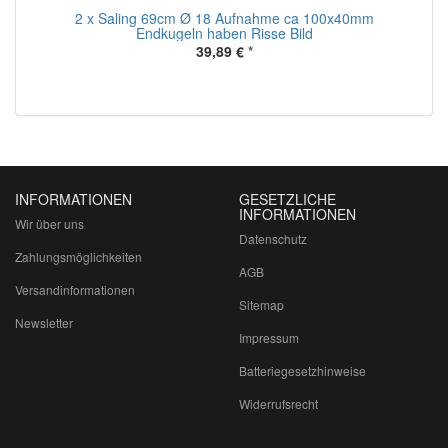
2 x Saling 69cm Ø 18 Aufnahme ca 100x40mm
Endkugeln haben Risse Bild
39,89 €
*
INFORMATIONEN
GESETZLICHE
INFORMATIONEN
Wir über uns
Datenschutz
Zahlungsmöglichkeiten
AGB
Versandinformationen
Sitemap
Newsletter
Impressum
Batteriegesetzhinweise
Widerrufsrecht