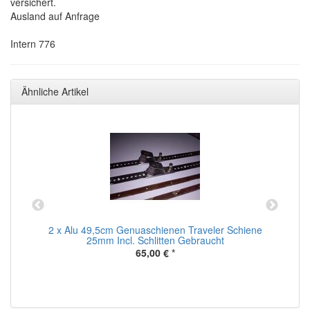
versichert.
Ausland auf Anfrage
Intern 776
Ähnliche Artikel
2 x Alu 49,5cm Genuaschienen Traveler Schiene
25mm Incl. Schlitten Gebraucht
S
65,00 €
*