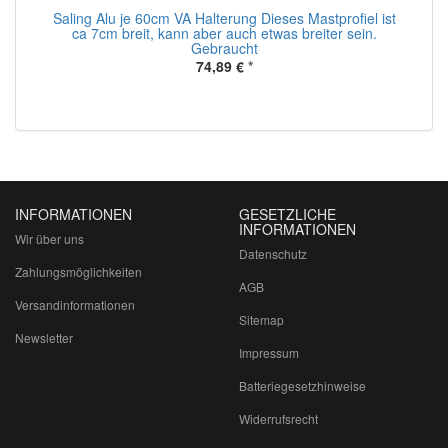
m
Saling Alu je 60cm VA Halterung Dieses Mastprofiel ist
ca 7cm breit, kann aber auch etwas breiter sein.
Gebraucht
74,89 €
*
INFORMATIONEN
GESETZLICHE
INFORMATIONEN
Wir über uns
Datenschutz
Zahlungsmöglichkeiten
AGB
Versandinformationen
Sitemap
Newsletter
Impressum
Batteriegesetzhinweise
Widerrufsrecht