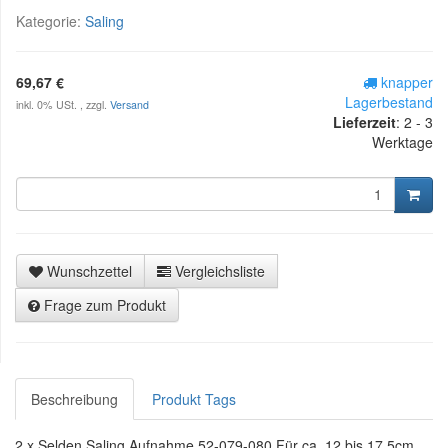
Kategorie:
Saling
69,67 €
knapper
Lagerbestand
inkl. 0% USt. , zzgl.
Versand
Lieferzeit
:
2 - 3
Werktage
Wunschzettel
Vergleichsliste
Frage zum Produkt
Beschreibung
Produkt Tags
2 x Selden Saling Aufnahme 52-079-080 Für ca. 12 bis 17,5cm