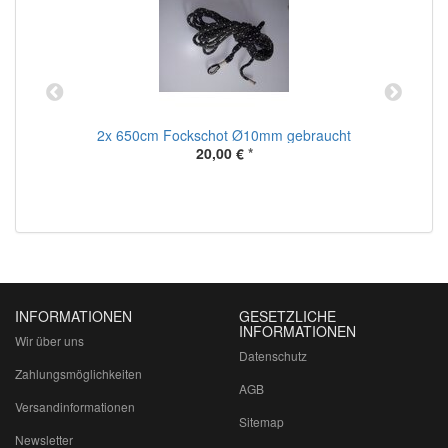
2x 650cm Fockschot Ø10mm gebraucht
20,00 €
*
INFORMATIONEN
GESETZLICHE
INFORMATIONEN
Wir über uns
Datenschutz
Zahlungsmöglichkeiten
AGB
Versandinformationen
Sitemap
Newsletter