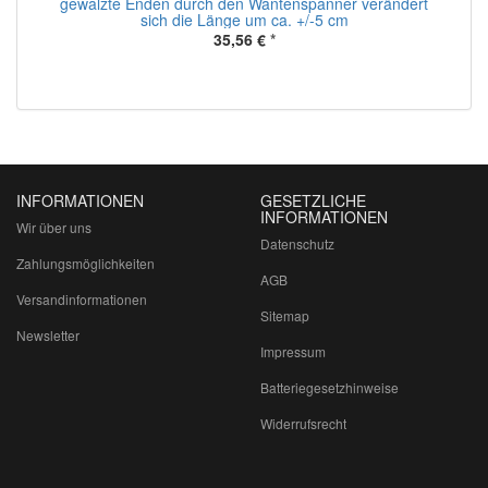
gewalzte Enden durch den Wantenspanner verändert
sich die Länge um ca. +/-5 cm
35,56 €
*
INFORMATIONEN
GESETZLICHE
INFORMATIONEN
Wir über uns
Datenschutz
Zahlungsmöglichkeiten
AGB
Versandinformationen
Sitemap
Newsletter
Impressum
Batteriegesetzhinweise
Widerrufsrecht