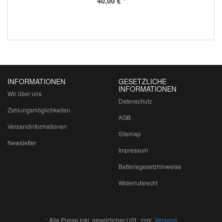
40,00 €
*
INFORMATIONEN
GESETZLICHE
INFORMATIONEN
Wir über uns
Datenschutz
Zahlungsmöglichkeiten
AGB
Versandinformationen
Sitemap
Newsletter
Impressum
Batteriegesetzhinweise
Widerrufsrecht
*
Alle Preise inkl. gesetzlicher USt., zzgl.
Versand