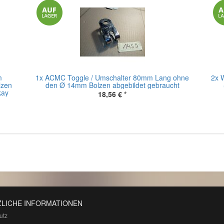
m
1x ACMC Toggle / Umschalter 80mm Lang ohne
2x 
lzen
den Ø 14mm Bolzen abgebildet gebraucht
kay
18,56 €
*
LICHE INFORMATIONEN
utz