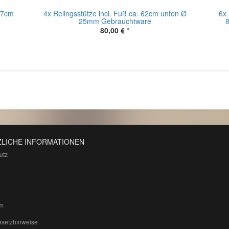
57cm
4x Relingsstütze incl. Fuß ca. 62cm unten Ø
6x
25mm Gebrauchtware
8
80,00 €
*
LICHE INFORMATIONEN
utz
m
esetzhinweise