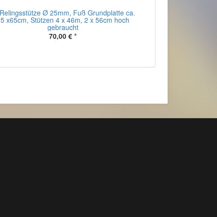
 Relingsstütze Ø 25mm, Fuß Grundplatte ca.
5 x65cm, Stützen 4 x 46m, 2 x 56cm hoch
gebraucht
70,00 €
*