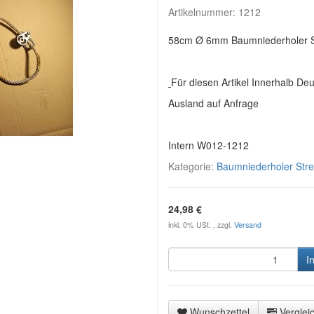
Artikelnummer:
1212
58cm Ø 6mm Baumniederholer 
Für diesen Artikel Innerhalb De
Ausland auf Anfrage
Intern W012-1212
Kategorie:
Baumniederholer Stre
24,98 €
inkl. 0% USt. , zzgl.
Versand
I
Wunschzettel
Vergleic