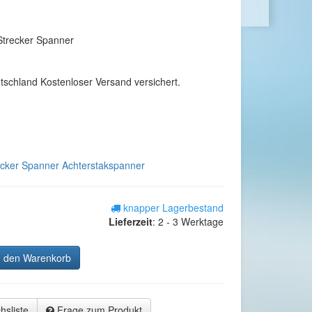
Strecker Spanner
utschland Kostenloser Versand versichert.
cker Spanner Achterstakspanner
knapper Lagerbestand
Lieferzeit
:
2 - 3 Werktage
n den Warenkorb
hsliste
Frage zum Produkt