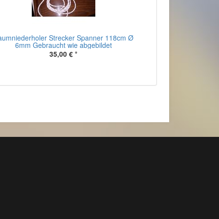
aumniederholer Strecker Spanner 118cm Ø
6mm Gebraucht wie abgebildet
35,00 €
*