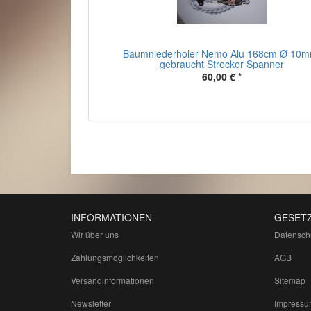
Baumniederholer Nemo Alu 168cm Ø 10m
gebraucht Strecker Spanner
60,00 €
*
INFORMATIONEN
GESETZ
Wir über uns
Datensch
Zahlungsmöglichkeiten
AGB
Versandinformationen
Sitemap
Newsletter
Impressu