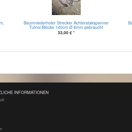
m,
Baumniederholer Strecker Achterstakspanner
B
Tufnol Blöcke 140cm Ø 8mm gebraucht
33,00 €
*
LICHE INFORMATIONEN
utz
m