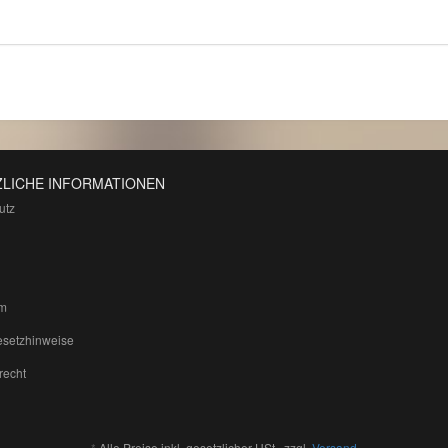
LICHE INFORMATIONEN
utz
m
esetzhinweise
recht
*
Alle Preise inkl. gesetzlicher USt., zzgl.
Versand