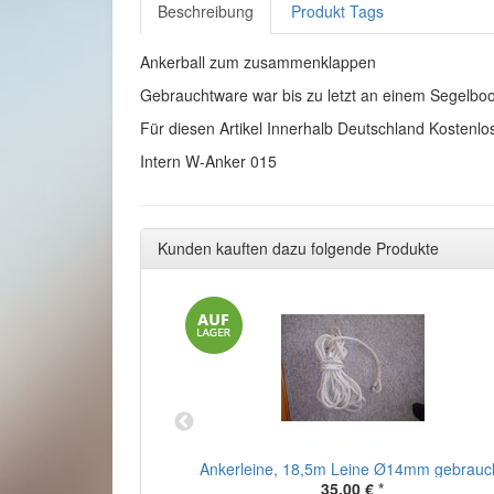
Beschreibung
Produkt Tags
Ankerball zum zusammenklappen
Gebrauchtware war bis zu letzt an einem Segelboo
Für diesen Artikel Innerhalb Deutschland Kostenlo
Intern W-Anker 015
Kunden kauften dazu folgende Produkte
8 bis 30 Fuß Boot
Ankerleine, 18,5m Leine Ø14mm gebrauc
l unbenutzt
35,00 €
*