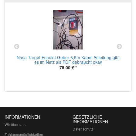
Nasa Target Echolot Geber 6,5m Kabel Anleitung gibt
r
es im Netz als PDF gebraucht okay
75,00 €
*
INFORMATIONEN
GESETZLICHE
INFORMATIONEN
Wir über uns
Datenschutz
Zahlungsmöglichkeiten