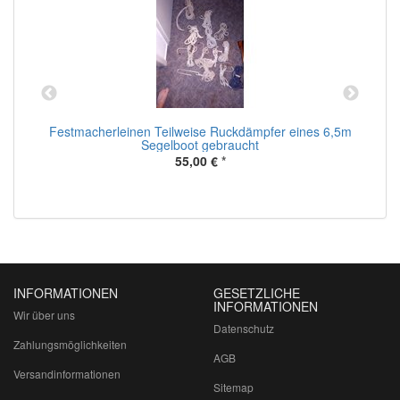
Festmacherleinen Teilweise Ruckdämpfer eines 6,5m
Segelboot gebraucht
55,00 €
*
INFORMATIONEN
GESETZLICHE
INFORMATIONEN
Wir über uns
Datenschutz
Zahlungsmöglichkeiten
AGB
Versandinformationen
Sitemap