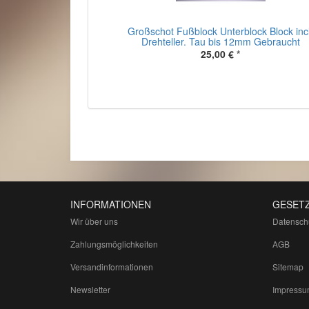
Großschot Fußblock Unterblock Block incl
Drehteller. Tau bis 12mm Gebraucht
25,00 €
*
INFORMATIONEN
GESETZ
Wir über uns
Datensch
Zahlungsmöglichkeiten
AGB
Versandinformationen
Sitemap
Newsletter
Impressu