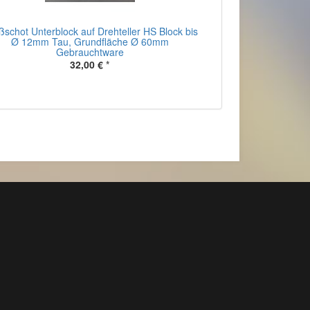
schot Unterblock auf Drehteller HS Block bis
Ø 12mm Tau, Grundfläche Ø 60mm
Gebrauchtware
32,00 €
*