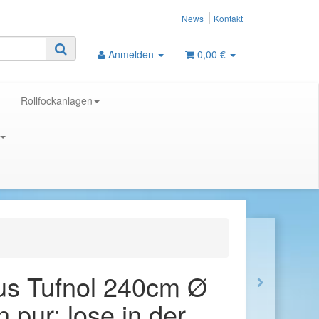
News
Kontakt
Anmelden
0,00 €
Rollfockanlagen
us Tufnol 240cm Ø
pur: lose in der