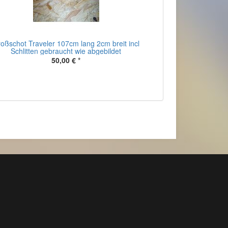
oßschot Traveler 107cm lang 2cm breit incl
Schlitten gebraucht wie abgebildet
50,00 €
*