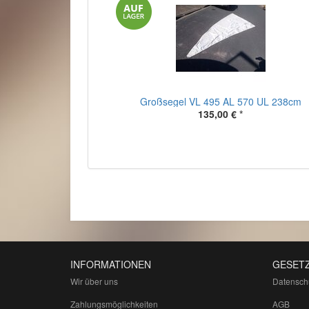
Großsegel VL 495 AL 570 UL 238cm
135,00 €
*
INFORMATIONEN
GESETZ
Wir über uns
Datensch
Zahlungsmöglichkeiten
AGB