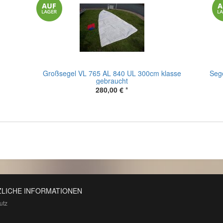
Großsegel VL 765 AL 840 UL 300cm klasse
Sege
gebraucht
280,00 €
*
LICHE INFORMATIONEN
utz