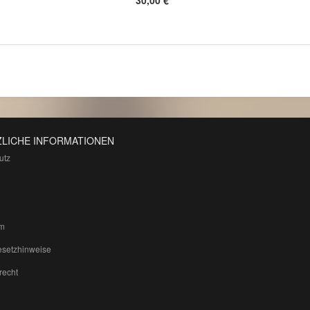
30,00 €
*
LICHE INFORMATIONEN
utz
m
esetzhinweise
recht