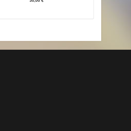
30,00 €
*