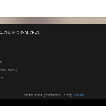
LICHE INFORMATIONEN
utz
m
esetzhinweise
recht
*
Alle Preise inkl. gesetzlicher USt., zzgl.
Versand