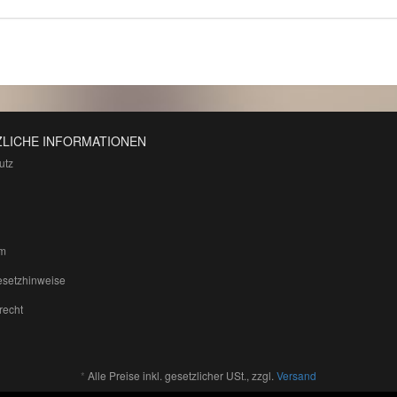
LICHE INFORMATIONEN
utz
m
esetzhinweise
recht
*
Alle Preise inkl. gesetzlicher USt., zzgl.
Versand