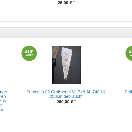
25,00 €
*
änge
Frindship 22 Großsegel VL 718 AL 746 UL
Reff
ren
230cm gebraucht
Holz
260,00 €
*
r
cm