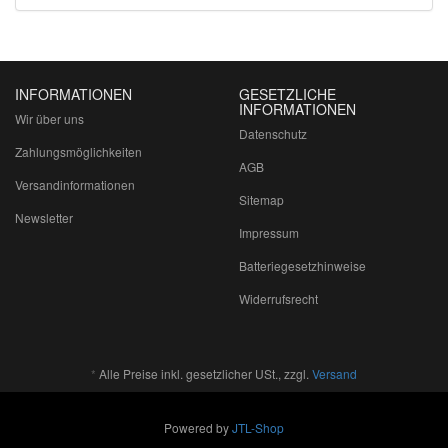
INFORMATIONEN
GESETZLICHE
INFORMATIONEN
Wir über uns
Datenschutz
Zahlungsmöglichkeiten
AGB
Versandinformationen
Sitemap
Newsletter
Impressum
Batteriegesetzhinweise
Widerrufsrecht
*
Alle Preise inkl. gesetzlicher USt., zzgl.
Versand
Powered by
JTL-Shop