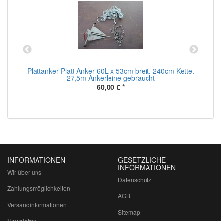
Plattanker Platt Anker 60L x 53cm breit, 240cm Kette,
27,5m Ankerleine gebraucht
60,00 €
*
INFORMATIONEN
GESETZLICHE
INFORMATIONEN
Wir über uns
Datenschutz
Zahlungsmöglichkeiten
AGB
Versandinformationen
Sitemap
Newsletter