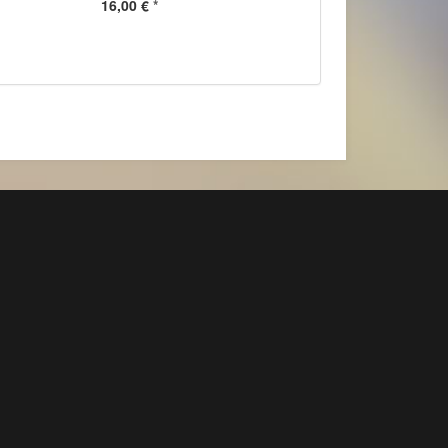
16,00 €
*