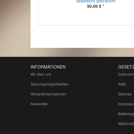
Segelboot gebraucht
50,00 €
*
INFORMATIONEN
GESETZ
Wir über uns
Datensch
Zahlungsmöglichkeiten
AGB
Versandinformationen
Sitemap
Newsletter
Impressu
Batterieg
Widerrufs