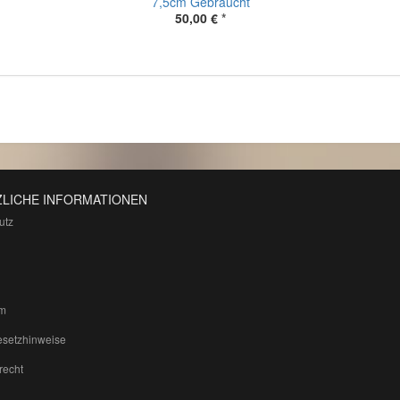
7,5cm Gebraucht
50,00 €
*
LICHE INFORMATIONEN
utz
m
esetzhinweise
recht