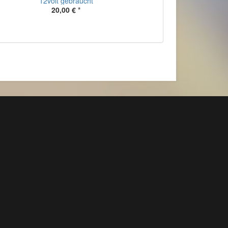
12volt gebraucht
20,00 €
*