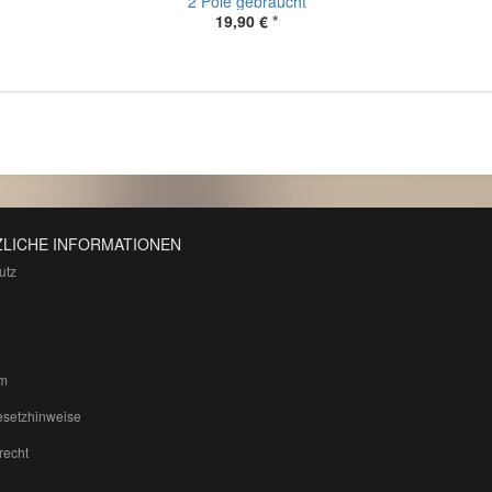
2 Pole gebraucht
19,90 €
*
LICHE INFORMATIONEN
utz
m
esetzhinweise
recht