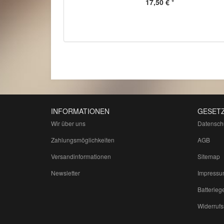
17,50 €
*
INFORMATIONEN
GESETZ
Wir über uns
Datensch
Zahlungsmöglichkeiten
AGB
Versandinformationen
Sitemap
Newsletter
Impressu
Batterieg
Widerrufs